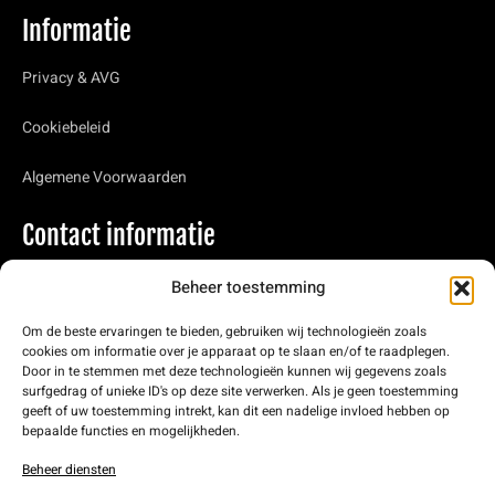
Informatie
Privacy & AVG
Cookiebeleid
Algemene Voorwaarden
Contact informatie
Engelandlaan 1, Stadskanaal
Beheer toestemming
Nynke van Bruggen – 06-55083753
Om de beste ervaringen te bieden, gebruiken wij technologieën zoals
cookies om informatie over je apparaat op te slaan en/of te raadplegen.
Door in te stemmen met deze technologieën kunnen wij gegevens zoals
info@dansschoolfeelthemove.nl
surfgedrag of unieke ID's op deze site verwerken. Als je geen toestemming
geeft of uw toestemming intrekt, kan dit een nadelige invloed hebben op
KVK: 93869266
bepaalde functies en mogelijkheden.
Beheer diensten