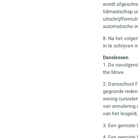
wordt afgeschre
lidmaatschap uit
uitschrijfformu
automatische i
8. Na het volgen
in te schrijven 
Danslessen
1. De navolgend
the Move.
2. Dansschool F
gegronde redene
weinig cursisten
van annulering 
van het lesgeld,
3. Een gemiste l
4. Een gemiste 