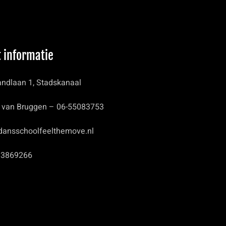
 informatie
ndlaan 1, Stadskanaal
 van Bruggen – 06-55083753
dansschoolfeelthemove.nl
93869266