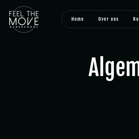
Home
Over ons
Ro
Algem